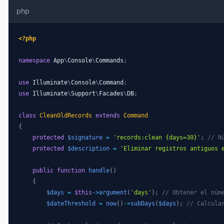
php
<?php
namespace
App
\
Console
\
Commands
;
use
Illuminate
\
Console
\
Command
;
use
Illuminate
\
Support
\
Facades
\
DB
;
class
CleanOldRecords
extends
Command
{
protected
$signature
=
'records:clean {days=30}'
;
// N
protected
$description
=
'Eliminar registros antiguos 
public
function
handle
(
)
{
$days
=
$this
->
argument
(
'days'
)
;
// Obtener el núm
$dateThreshold
=
now
(
)
->
subDays
(
$days
)
;
// Calcula