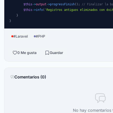
$this
->
output
->
progressFinish
(
)
;
// Finalizar la b
$this
->
info
(
'Registros antiguos eliminados con éxi
}
}
#
Laravel
#
PHP
0
Me gusta
Guardar
Comentarios (
0
)
No hay comentarios 