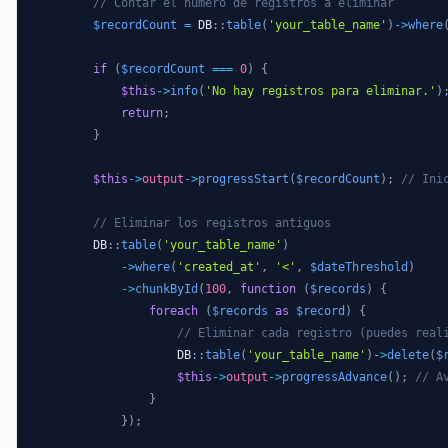
// Contar el número de registros a eliminar
$recordCount
=
DB
::
table
(
'your_table_name'
)
->
where
if
(
$recordCount
===
0
)
{
$this
->
info
(
'No hay registros para eliminar.'
)
return
;
}
$this
->
output
->
progressStart
(
$recordCount
)
;
// Ini
// Eliminar los registros antiguos
DB
::
table
(
'your_table_name'
)
->
where
(
'created_at'
,
'<'
,
$dateThreshold
)
->
chunkById
(
100
,
function
(
$records
)
{
foreach
(
$records
as
$record
)
{
// Eliminar cada registro (puedes real
DB
::
table
(
'your_table_name'
)
->
delete
(
$
$this
->
output
->
progressAdvance
(
)
;
// A
}
}
)
;